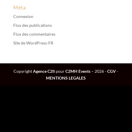
Méta
Connexion
Flux des publications
Flux des commentaires
Site de WordPress-FR
Copyright
Agence C2ll
pour
C2MH Events
– 2026 -
CGV
-
MENTIONS LEGALES